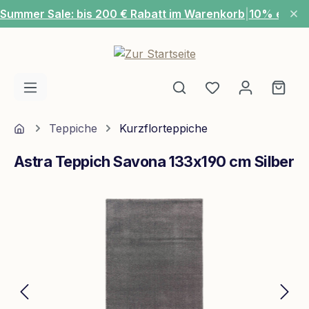
Summer Sale: bis 200 € Rabatt im Warenkorb
|
10% extra
Zum Hauptinhalt springen
Du hast 0 Produ
Ware
Home
Teppiche
Kurzflorteppiche
Astra Teppich Savona 133x190 cm Silber
Bildergalerie überspringen