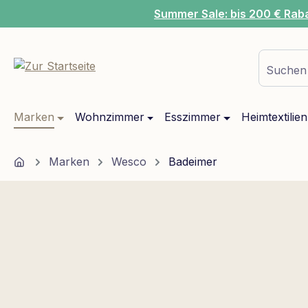
Summer Sale: bis 200 € Rab
m Hauptinhalt springen
Zur Suche springen
Zur Hauptnavigation springen
Suchen 
Marken
Wohnzimmer
Esszimmer
Heimtextilien
Home
Marken
Wesco
Badeimer