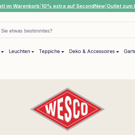
att im Warenkorb
|
10% extra auf SecondNew
|
Outlet zum 
Sie etwas bestimmtes?
Leuchten
Teppiche
Deko & Accessoires
Gart