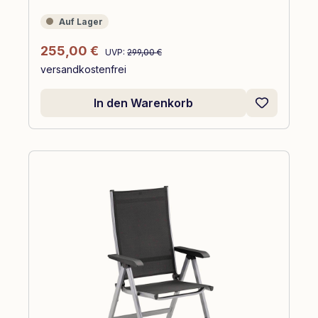
Auf Lager
Auf Lager
Regulärer Preis:
Verkaufspreis:
255,00 €
UVP:
299,00 €
versandkostenfrei
In den Warenkorb