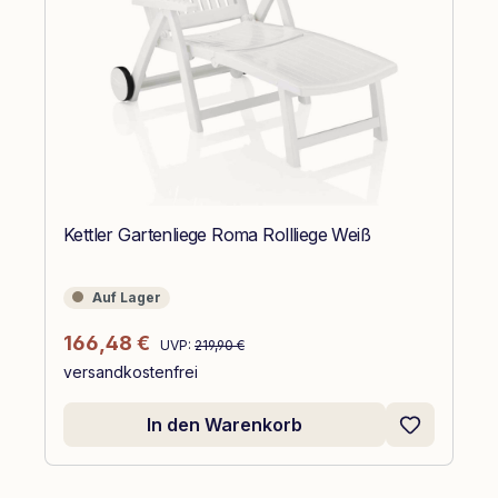
Kettler Gartenliege Roma Rollliege Weiß
Auf Lager
Auf Lager
Regulärer Preis:
Verkaufspreis:
166,48 €
UVP:
219,90 €
versandkostenfrei
In den Warenkorb