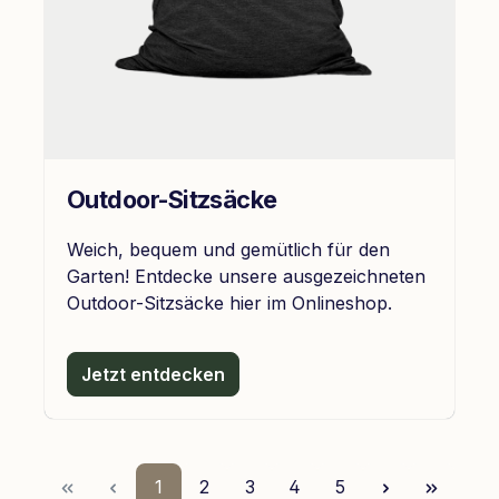
Outdoor-Sitzsäcke
Weich, bequem und gemütlich für den
Garten! Entdecke unsere ausgezeichneten
Outdoor-Sitzsäcke hier im Onlineshop.
Jetzt entdecken
Seite
Seite
Seite
Seite
Seite
1
2
3
4
5