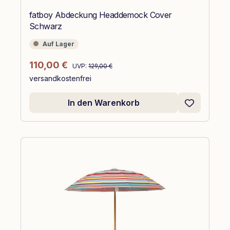
fatboy Abdeckung Headdemock Cover
Schwarz
Auf Lager
Auf Lager
Regulärer Preis:
Verkaufspreis:
110,00 €
UVP:
129,00 €
versandkostenfrei
In den Warenkorb