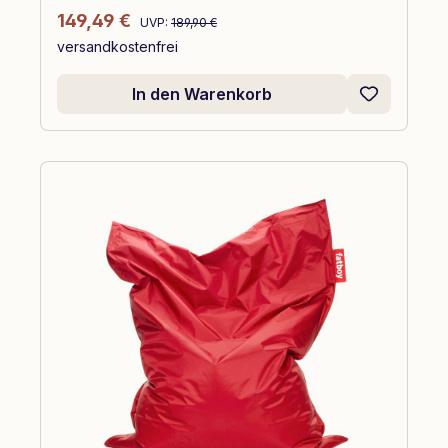
Regulärer Preis:
Verkaufspreis:
149,49 €
UVP:
189,90 €
versandkostenfrei
In den Warenkorb