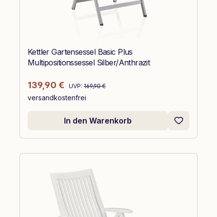
Kettler Gartensessel Basic Plus
Multipositionssessel Silber/Anthrazit
Regulärer Preis:
Verkaufspreis:
139,90 €
UVP:
169,90 €
versandkostenfrei
In den Warenkorb