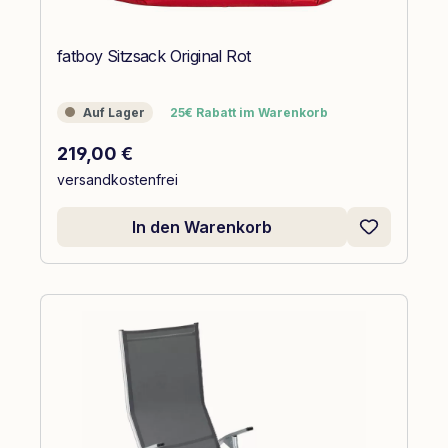
fatboy Sitzsack Original Rot
Auf Lager
25€ Rabatt im Warenkorb
Auf Lager
25€ Rabatt im Warenkorb
Regulärer Preis:
219,00 €
versandkostenfrei
In den Warenkorb