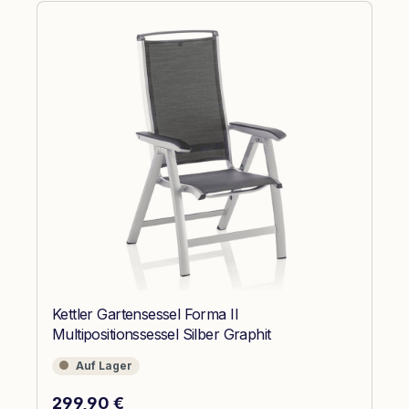
Kettler Gartensessel Forma II
Multipositionssessel Silber Graphit
Auf Lager
Auf Lager
Regulärer Preis:
299,90 €