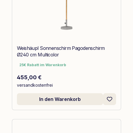
Weishäupl Sonnenschirm Pagodenschirm
Ø240 cm Multicolor
25€ Rabatt im Warenkorb
25€ Rabatt im Warenkorb
Regulärer Preis:
455,00 €
versandkostenfrei
In den Warenkorb