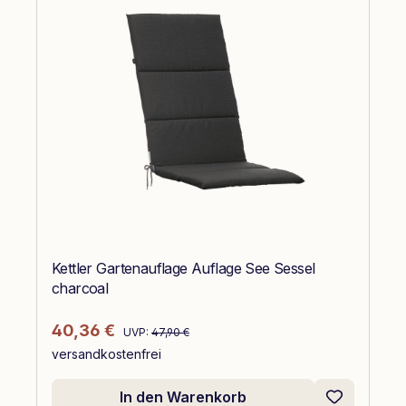
Kettler Gartenauflage Auflage See Sessel
charcoal
Regulärer Preis:
Verkaufspreis:
40,36 €
UVP:
47,90 €
versandkostenfrei
In den Warenkorb