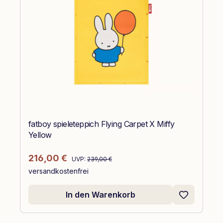
fatboy spieleteppich Flying Carpet X Miffy
Yellow
Regulärer Preis:
Verkaufspreis:
216,00 €
UVP:
239,00 €
versandkostenfrei
In den Warenkorb