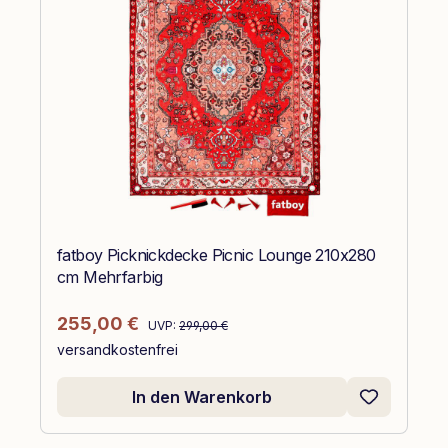
fatboy Picknickdecke Picnic Lounge 210x280
cm Mehrfarbig
Regulärer Preis:
Verkaufspreis:
255,00 €
UVP:
299,00 €
versandkostenfrei
In den Warenkorb