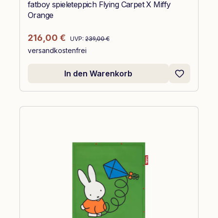
fatboy spieleteppich Flying Carpet X Miffy
Orange
Regulärer Preis:
Verkaufspreis:
216,00 €
UVP:
239,00 €
versandkostenfrei
In den Warenkorb