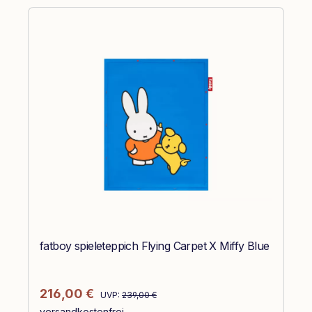
fatboy spieleteppich Flying Carpet X Miffy Blue
Regulärer Preis:
Verkaufspreis:
216,00 €
UVP:
239,00 €
versandkostenfrei