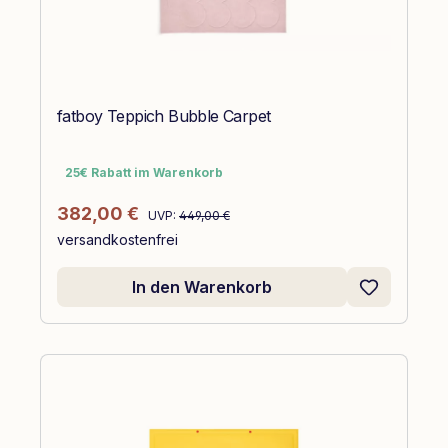
fatboy Teppich Bubble Carpet
25€ Rabatt im Warenkorb
25€ Rabatt im Warenkorb
Regulärer Preis:
Verkaufspreis:
382,00 €
UVP:
449,00 €
versandkostenfrei
In den Warenkorb