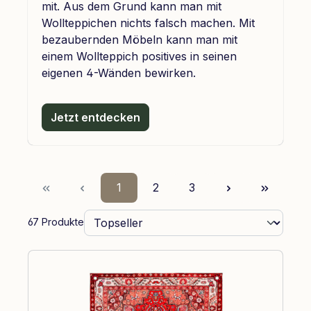
mit. Aus dem Grund kann man mit
Wollteppichen nichts falsch machen. Mit
bezaubernden Möbeln kann man mit
einem Wollteppich positives in seinen
eigenen 4-Wänden bewirken.
Jetzt entdecken
Seite
Seite
Seite
1
2
3
67 Produkte