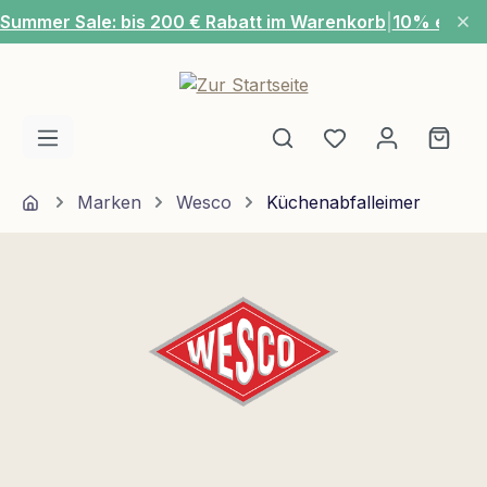
Summer Sale: bis 200 € Rabatt im Warenkorb
|
10% extra
Zum Hauptinhalt springen
Du hast 0 Produ
Ware
Home
Marken
Wesco
Küchenabfalleimer