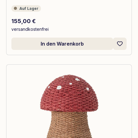
Auf Lager
Auf Lager
Regulärer Preis:
155,00 €
versandkostenfrei
In den Warenkorb