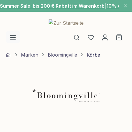
Summer Sale: bis 200 € Rabatt im Warenkorb
|
10% extra
Zum Hauptinhalt springen
Du hast 0 Produ
Ware
Home
Marken
Bloomingville
Körbe