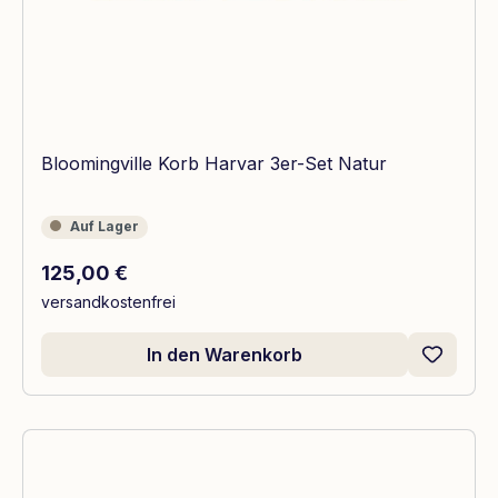
Bloomingville Korb Harvar 3er-Set Natur
Auf Lager
Auf Lager
Regulärer Preis:
125,00 €
versandkostenfrei
In den Warenkorb