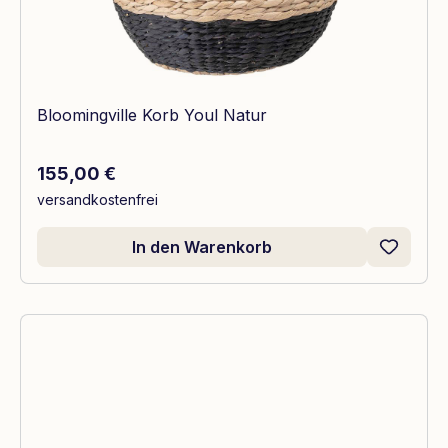
Bloomingville Korb Youl Natur
Regulärer Preis:
155,00 €
versandkostenfrei
In den Warenkorb