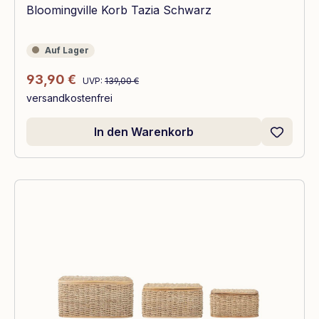
Bloomingville Korb Tazia Schwarz
Auf Lager
Auf Lager
Regulärer Preis:
Verkaufspreis:
93,90 €
UVP:
139,00 €
versandkostenfrei
In den Warenkorb