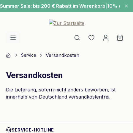
Summer Sale: bis 200 € Rabatt im Warenkorb
|
10% extra
Zum Hauptinhalt springen
Du hast 0 Produ
Ware
Home
Versandkosten
Service
Versandkosten
Die Lieferung, sofern nicht anders beworben, ist
innerhalb von Deutschland versandkostenfrei.
SERVICE-HOTLINE