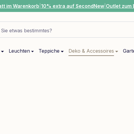
att im Warenkorb
|
10% extra auf SecondNew
|
Outlet zum 
Sie etwas bestimmtes?
Leuchten
Teppiche
Deko & Accessoires
Gart