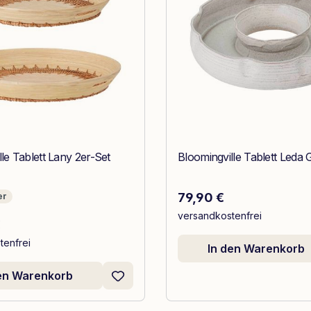
le Tablett Lany 2er-Set
Bloomingville Tablett Leda 
Regulärer Preis:
79,90 €
er
versandkostenfrei
 Preis:
€
tenfrei
In den Warenkorb
den Warenkorb