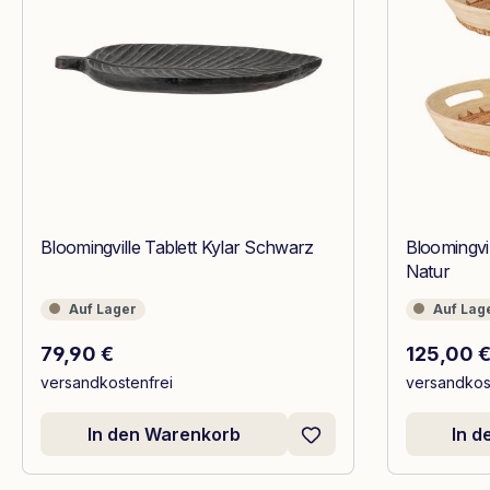
Bloomingville Tablett Kylar Schwarz
Bloomingvil
Natur
Auf Lager
Auf Lager
Auf Lager
Auf Lag
Regulärer Preis:
Regulärer
79,90 €
125,00 
versandkostenfrei
versandkos
In den Warenkorb
In 