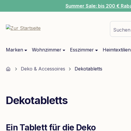
Summer Sale: bis 200 € Rab
m Hauptinhalt springen
Zur Suche springen
Zur Hauptnavigation springen
Suchen 
Marken
Wohnzimmer
Esszimmer
Heimtextilien
Home
Deko & Accessoires
Dekotabletts
Dekotabletts
Ein Tablett für die Deko