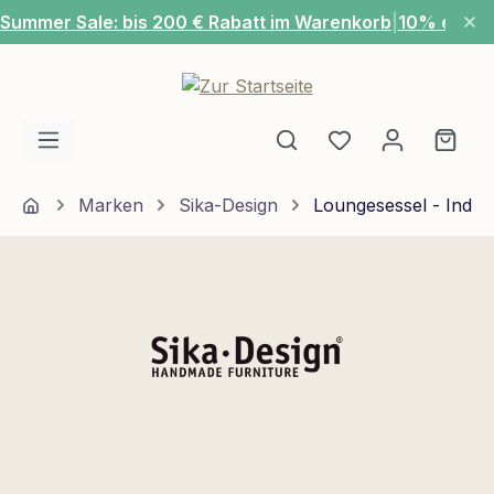
Summer Sale: bis 200 € Rabatt im Warenkorb
|
10% extra
Zum Hauptinhalt springen
Du hast 0 Produ
Ware
Home
Marken
Sika-Design
Loungesessel - Indoo