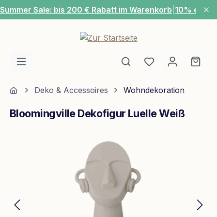
Summer Sale: bis 200 € Rabatt im Warenkorb
|
10% extra
Zum Hauptinhalt springen
Du hast 0 Produ
Ware
Home
Deko & Accessoires
Wohndekoration
Bloomingville Dekofigur Luelle Weiß
Bildergalerie überspringen