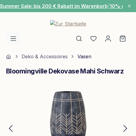
Summer Sale: bis 200 € Rabatt im Warenkorb
|
10% extra
Zum Hauptinhalt springen
Du hast 0 Produ
Ware
Home
Deko & Accessoires
Vasen
Bloomingville Dekovase Mahi Schwarz
Bildergalerie überspringen