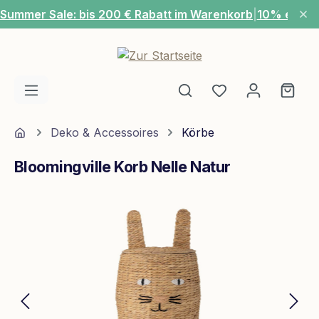
Summer Sale: bis 200 € Rabatt im Warenkorb
|
10% extra
Zum Hauptinhalt springen
Du hast 0 Produ
Ware
Home
Deko & Accessoires
Körbe
Bloomingville Korb Nelle Natur
Bildergalerie überspringen