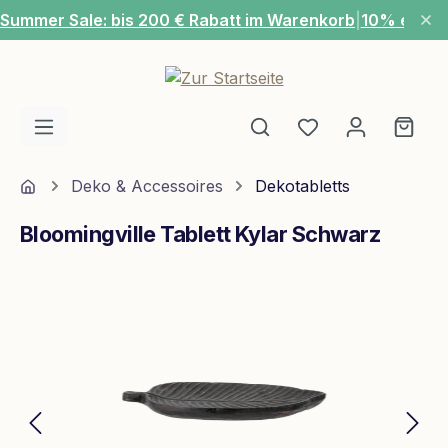
Summer Sale: bis 200 € Rabatt im Warenkorb
|
10% extra
Zum Hauptinhalt springen
Du hast 0 Produ
Ware
Home
Deko & Accessoires
Dekotabletts
Bloomingville Tablett Kylar Schwarz
Bildergalerie überspringen