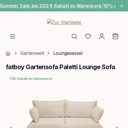
Summer Sale: bis 200 € Rabatt im Warenkorb
|
10% extra
Zum Hauptinhalt springen
Du hast 0 Produ
Ware
Home
Gartenwelt
Loungesessel
fatboy Gartensofa Paletti Lounge Sofa
75€ Rabatt im Warenkorb
Bildergalerie überspringen