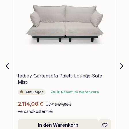
fatboy Gartensofa Paletti Lounge Sofa
Mist
Auf Lager
200€ Rabatt im Warenkorb
Auf Lager
200€ Rabatt im Warenkorb
Regulärer Preis:
Verkaufspreis:
2.114,00 €
UVP:
2.177,00 €
versandkostenfrei
In den Warenkorb