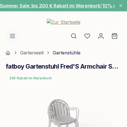
Summer Sale: bis 200 € Rabatt im Warenkorb
|
10% extra
Zum Hauptinhalt springen
Du hast 0 Produ
Ware
Home
Gartenwelt
Gartenstühle
fatboy Gartenstuhl Fred'S Armchair Set (2 Pcs) light grey
25€ Rabatt im Warenkorb
Bildergalerie überspringen