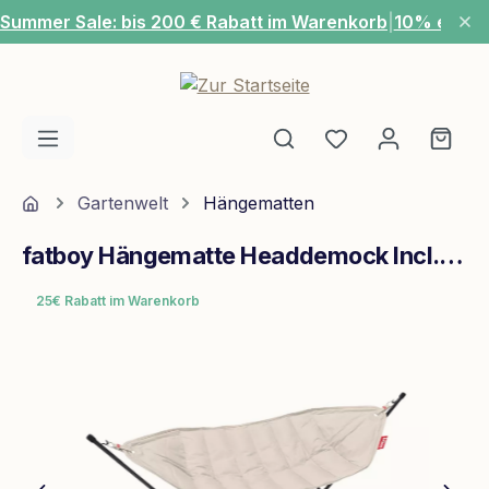
Summer Sale: bis 200 € Rabatt im Warenkorb
|
10% extra
Zum Hauptinhalt springen
Du hast 0 Produ
Ware
Home
Gartenwelt
Hängematten
fatboy Hängematte Headdemock Incl. Rack Black
25€ Rabatt im Warenkorb
Bildergalerie überspringen