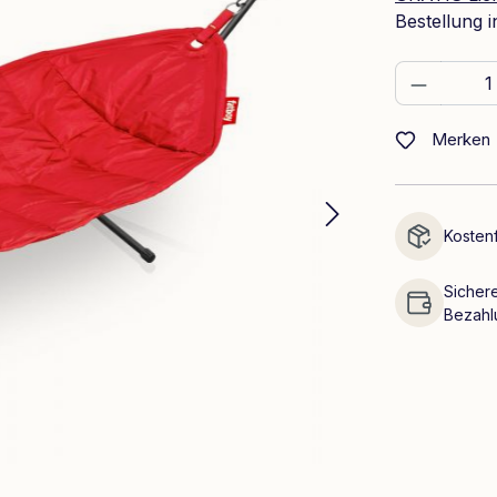
Bestellung 
Produkt
Merken
Kostenf
Sichere
Bezahl