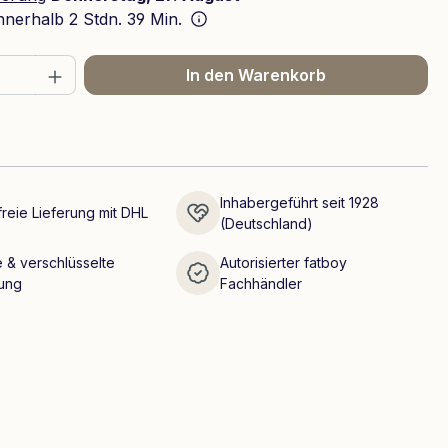
innerhalb
2 Stdn. 39 Min.
 Anzahl: Gib den gewünschten Wert ein 
In den Warenkorb
Inhabergeführt seit 1928
reie Lieferung mit DHL
(Deutschland)
 & verschlüsselte
Autorisierter fatboy
ung
Fachhändler