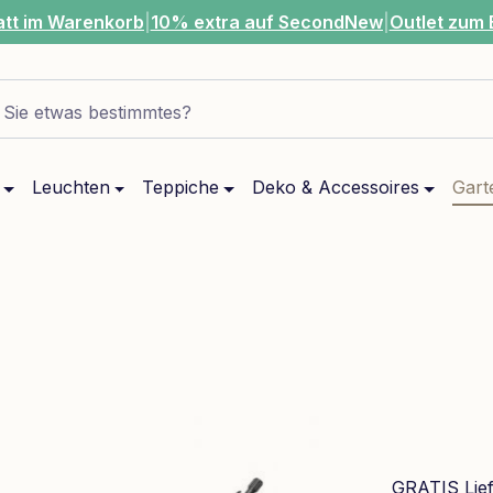
att im Warenkorb
|
10% extra auf SecondNew
|
Outlet zum 
Sie etwas bestimmtes?
Leuchten
Teppiche
Deko & Accessoires
Gart
GRATIS Lie