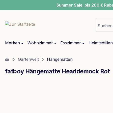
Summer Sale: bis 200 € Rab
m Hauptinhalt springen
Zur Suche springen
Zur Hauptnavigation springen
Suchen 
Marken
Wohnzimmer
Esszimmer
Heimtextilien
Home
Gartenwelt
Hängematten
fatboy Hängematte Headdemock Rot
Bildergalerie überspringen