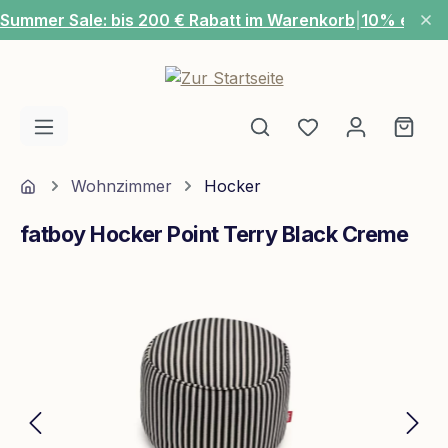
Summer Sale: bis 200 € Rabatt im Warenkorb
|
10% extra
Zum Hauptinhalt springen
Du hast 0 Produ
Ware
Home
Wohnzimmer
Hocker
fatboy Hocker Point Terry Black Creme
Bildergalerie überspringen