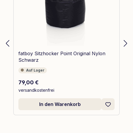
fatboy Sitzhocker Point Original Nylon
Schwarz
Auf Lager
Auf Lager
Regulärer Preis:
79,00 €
versandkostenfrei
In den Warenkorb