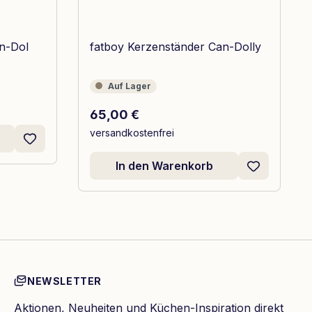
n-Dol
fatboy Kerzenständer Can-Dolly
Auf Lager
Auf Lager
Regulärer Preis:
65,00 €
versandkostenfrei
In den Warenkorb
NEWSLETTER
Aktionen, Neuheiten und Küchen-Inspiration direkt