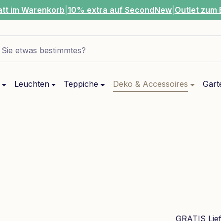
att im Warenkorb
|
10% extra auf SecondNew
|
Outlet zum 
Sie etwas bestimmtes?
Leuchten
Teppiche
Deko & Accessoires
Gart
GRATIS Lie