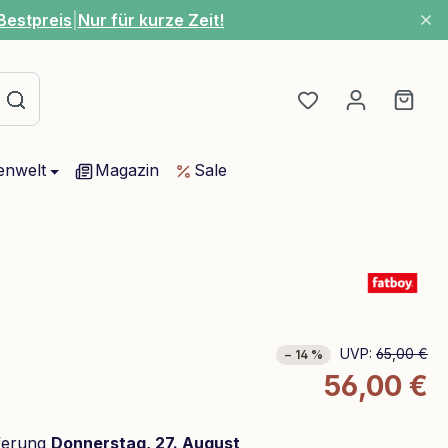
Bestpreis
|
Nur für kurze Zeit!
Du hast 0 Produ
Ware
enwelt
Magazin
Sale
UVP:
65,00 €
− 14 %
56,00 €
ferung
Donnerstag, 27. August