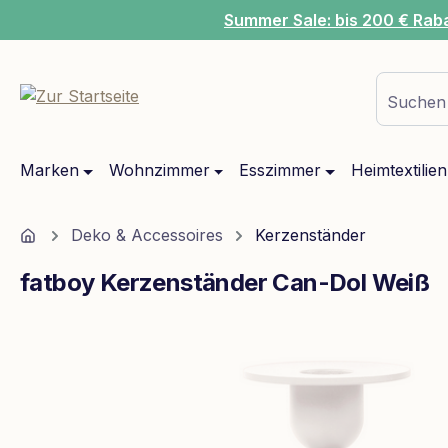
Summer Sale: bis 200 € Rab
m Hauptinhalt springen
Zur Suche springen
Zur Hauptnavigation springen
Suchen 
Marken
Wohnzimmer
Esszimmer
Heimtextilien
Home
Deko & Accessoires
Kerzenständer
fatboy Kerzenständer Can-Dol Weiß
Bildergalerie überspringen