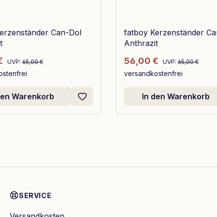
Kerzenständer Can-Dol
fatboy Kerzenständer Ca
t
Anthrazit
Regulärer Preis:
Regulärer Preis:
spreis:
Verkaufspreis:
€
56,00 €
UVP:
65,00 €
UVP:
65,00 €
stenfrei
versandkostenfrei
den Warenkorb
In den Warenkorb
SERVICE
Versandkosten