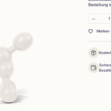
Bestellung 
Produkt
Merken
Kostenf
Sichere
Bezahl