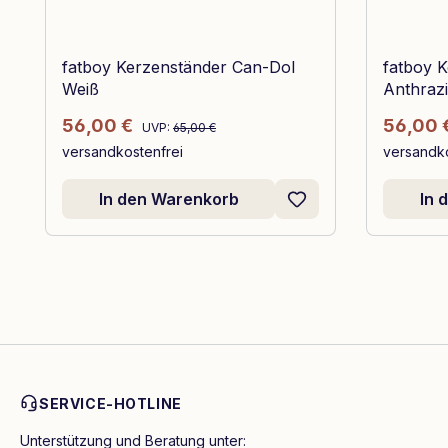
fatboy Kerzenständer Can-Dol
fatboy 
Weiß
Anthrazi
Regulärer Preis:
Verkaufspreis:
Verkauf
56,00 €
56,00 
UVP:
65,00 €
versandkostenfrei
versandko
In den Warenkorb
In 
SERVICE-HOTLINE
Unterstützung und Beratung unter: