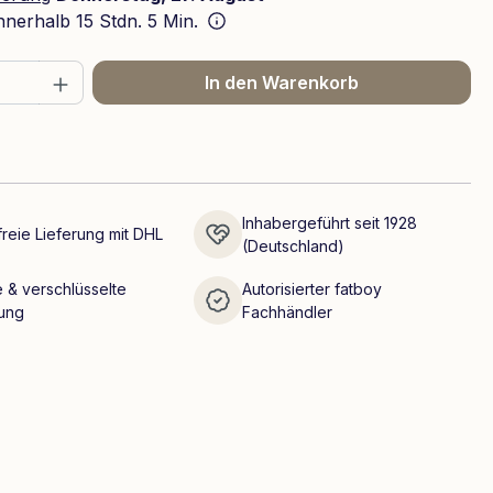
innerhalb
15 Stdn. 5 Min.
 Anzahl: Gib den gewünschten Wert ein 
In den Warenkorb
Inhabergeführt seit 1928
reie Lieferung mit DHL
(Deutschland)
 & verschlüsselte
Autorisierter fatboy
ung
Fachhändler