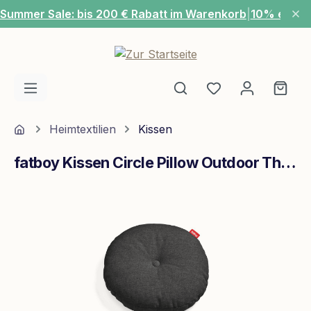
Summer Sale: bis 200 € Rabatt im Warenkorb
|
10% extra
Zum Hauptinhalt springen
Du hast 0 Produ
Ware
Home
Heimtextilien
Kissen
fatboy Kissen Circle Pillow Outdoor Thunder Grey
Bildergalerie überspringen