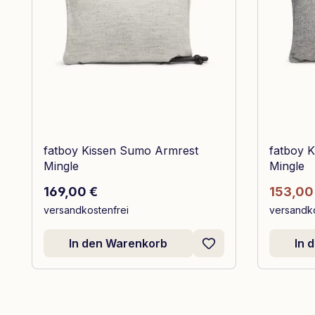
fatboy Kissen Sumo Armrest
fatboy 
Mingle
Mingle
Regulärer Preis:
Verkauf
169,00 €
153,00
versandkostenfrei
versandko
In den Warenkorb
In 