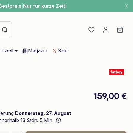
Bestpreis
|
Nur für kurze Zeit!
Du hast 0 Produ
Ware
enwelt
Magazin
Sale
159,00 €
ferung
Donnerstag, 27. August
innerhalb
13 Stdn. 5 Min.