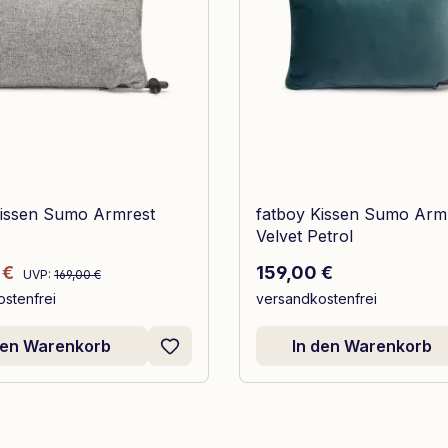
Kissen Sumo Armrest
fatboy Kissen Sumo Arm
Velvet Petrol
Regulärer Preis:
spreis:
Regulärer Preis:
 €
159,00 €
UVP:
169,00 €
stenfrei
versandkostenfrei
den Warenkorb
In den Warenkorb