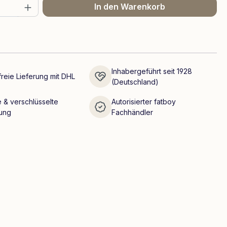
 Anzahl: Gib den gewünschten Wert ein 
In den Warenkorb
Inhabergeführt seit 1928
reie Lieferung mit DHL
(Deutschland)
 & verschlüsselte
Autorisierter fatboy
ung
Fachhändler