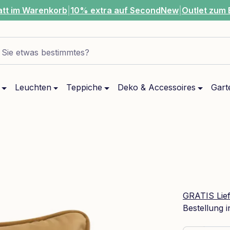
att im Warenkorb
|
10% extra auf SecondNew
|
Outlet zum 
Sie etwas bestimmtes?
Leuchten
Teppiche
Deko & Accessoires
Gart
GRATIS Lie
Bestellung 