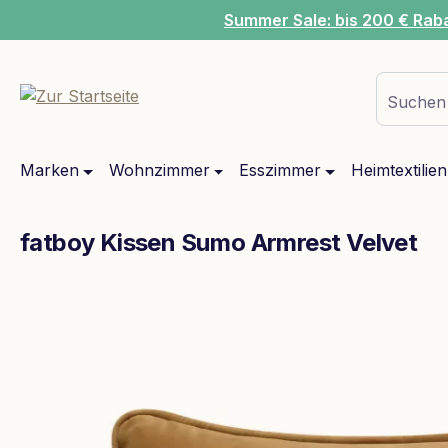
Summer Sale: bis 200 € Rab
m Hauptinhalt springen
Zur Suche springen
Zur Hauptnavigation springen
Suchen 
Marken
Wohnzimmer
Esszimmer
Heimtextilien
fatboy Kissen Sumo Armrest Velvet
Bildergalerie überspringen