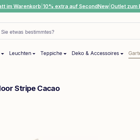
att im Warenkorb
|
10% extra auf SecondNew
|
Outlet zum 
Sie etwas bestimmtes?
Leuchten
Teppiche
Deko & Accessoires
Gart
door Stripe Cacao