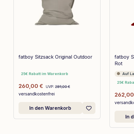
fatboy Sitzsack Original Outdoor
fatboy S
Rot
25€ Rabatt im Warenkorb
Auf Lage
25€ Rabatt im Warenkorb
Auf L
25€ Raba
25€ Raba
Regulärer Preis:
Verkaufspreis:
260,00 €
UVP:
289,00 €
versandkostenfrei
Verkauf
262,00
versandko
In den Warenkorb
In 