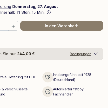
ferung
Donnerstag, 27. August
innerhalb
11 Stdn. 15 Min.
 Anzahl: Gib den gewünschten Wert ein 
In den Warenkorb
n Sie nur
244,00 €
Bedingungen
Inhabergeführt seit 1928
reie Lieferung mit DHL
(Deutschland)
 & verschlüsselte
Autorisierter fatboy
ung
Fachhändler