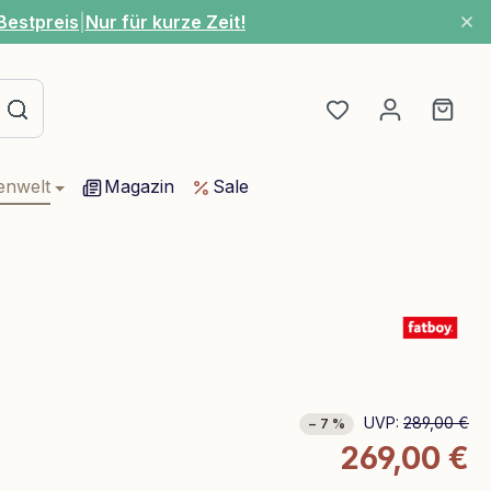
Bestpreis
|
Nur für kurze Zeit!
Du hast 0 Produ
Ware
enwelt
Magazin
Sale
UVP:
289,00 €
− 7 %
269,00 €