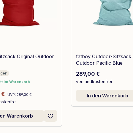
itzsack Original Outdoor
fatboy Outdoor-Sitzsack 
Outdoor Pacific Blue
Regulärer Preis:
r
289,00 €
ager
versandkostenfrei
tt im Warenkorb
tt im Warenkorb
Regulärer Preis:
spreis:
 €
UVP:
289,00 €
In den Warenkorb
stenfrei
den Warenkorb