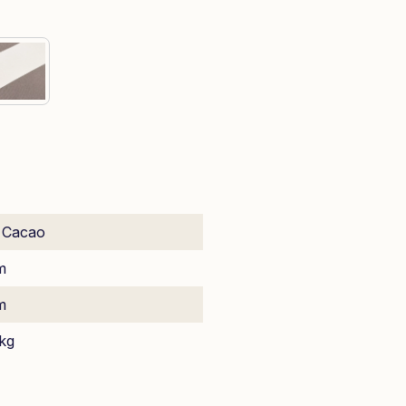
e Cacao
m
m
kg