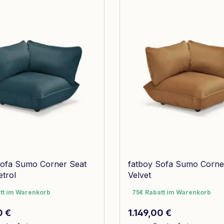
Sofa Sumo Corner Seat
fatboy Sofa Sumo Corne
etrol
Velvet
tt im Warenkorb
75€ Rabatt im Warenkorb
tt im Warenkorb
75€ Rabatt im Warenkorb
r Preis:
Regulärer Preis:
0 €
1.149,00 €