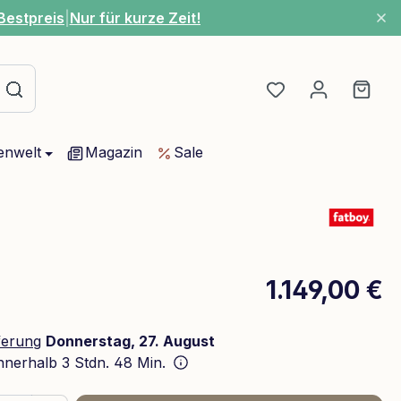
Bestpreis
|
Nur für kurze Zeit!
Du hast 0 Produ
Ware
enwelt
Magazin
Sale
1.149,00 €
ferung
Donnerstag, 27. August
innerhalb
3 Stdn. 48 Min.