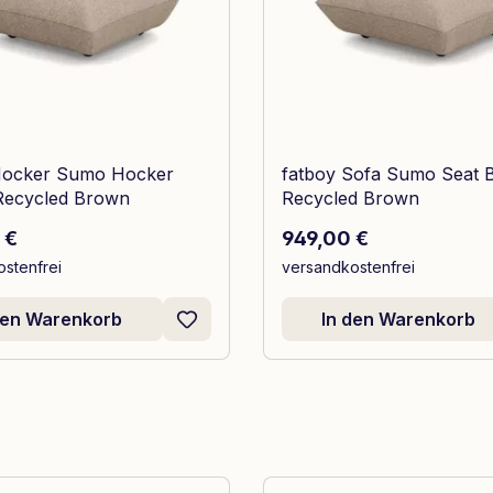
Hocker Sumo Hocker
fatboy Sofa Sumo Seat 
Recycled Brown
Recycled Brown
r Preis:
Regulärer Preis:
 €
949,00 €
stenfrei
versandkostenfrei
den Warenkorb
In den Warenkorb