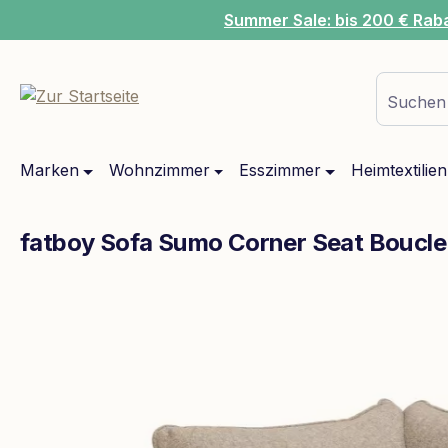
Summer Sale: bis 200 € Rab
m Hauptinhalt springen
Zur Suche springen
Zur Hauptnavigation springen
Suchen 
Marken
Wohnzimmer
Esszimmer
Heimtextilien
fatboy Sofa Sumo Corner Seat Boucl
Bildergalerie überspringen