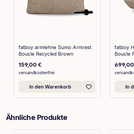
fatboy armlehne Sumo Armrest
fatboy 
Boucle Recycled Brown
Boucle 
Regulärer Preis:
Reguläre
159,00 €
699,00
versandkostenfrei
versandko
In den Warenkorb
In 
Ähnliche Produkte
Produktgalerie überspringen