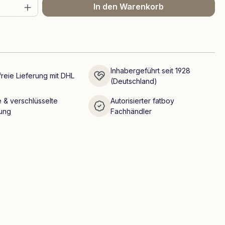
 Anzahl: Gib den gewünschten Wert ein 
In den Warenkorb
Inhabergeführt seit 1928
reie Lieferung mit DHL
(Deutschland)
 & verschlüsselte
Autorisierter fatboy
ung
Fachhändler