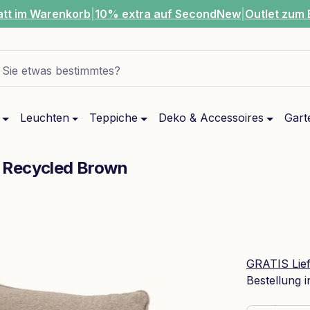
att im Warenkorb
|
10% extra auf SecondNew
|
Outlet zum 
Sie etwas bestimmtes?
Leuchten
Teppiche
Deko & Accessoires
Gart
e Recycled Brown
GRATIS Lie
Bestellung 