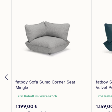
fatboy Sofa Sumo Corner Seat
fatboy 
Mingle
Velvet P
75€ Rabatt im Warenkorb
75€ Raba
75€ Rabatt im Warenkorb
75€ Raba
Regulärer Preis:
Reguläre
1.199,00 €
1.149,0