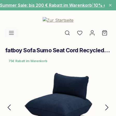
Summer Sale: bis 200 € Rabatt im Warenkorb
|
10% extra
Zum Hauptinhalt springen
Du hast 0 Produ
Ware
fatboy Sofa Sumo Seat Cord Recycled Deep Blue
75€ Rabatt im Warenkorb
Bildergalerie überspringen