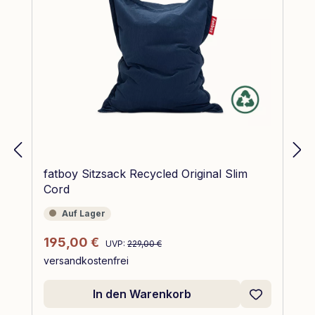
fatboy Sitzsack Recycled Original Slim
Cord
Auf Lager
Auf Lager
Regulärer Preis:
Verkaufspreis:
195,00 €
UVP:
229,00 €
versandkostenfrei
In den Warenkorb