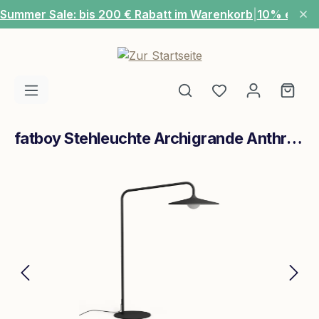
Summer Sale: bis 200 € Rabatt im Warenkorb
|
10% extra
Zum Hauptinhalt springen
Du hast 0 Produ
Ware
fatboy Stehleuchte Archigrande Anthracite
Bildergalerie überspringen