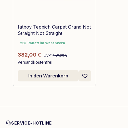
fatboy Teppich Carpet Grand Not
Straight Not Straight
25€ Rabatt im Warenkorb
25€ Rabatt im Warenkorb
Regulärer Preis:
Verkaufspreis:
382,00 €
UVP:
449,00 €
versandkostenfrei
In den Warenkorb
SERVICE-HOTLINE