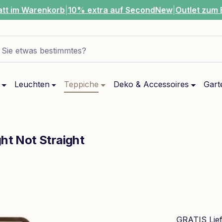
att im Warenkorb
|
10% extra auf SecondNew
|
Outlet zum 
Sie etwas bestimmtes?
Leuchten
Teppiche
Deko & Accessoires
Gart
ght Not Straight
GRATIS Lie