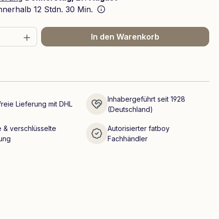
innerhalb
12 Stdn. 30 Min.
 Anzahl: Gib den gewünschten Wert ein 
In den Warenkorb
Inhabergeführt seit 1928
reie Lieferung mit DHL
(Deutschland)
 & verschlüsselte
Autorisierter fatboy
ung
Fachhändler