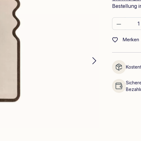
Bestellung 
Produkt
Merken
Kostenf
Sichere
Bezahl