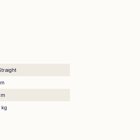
traight
cm
cm
 kg