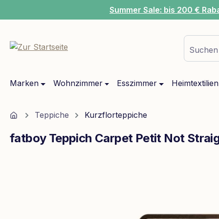
Summer Sale: bis 200 € Rab
m Hauptinhalt springen
Zur Suche springen
Zur Hauptnavigation springen
Suchen 
Marken
Wohnzimmer
Esszimmer
Heimtextilien
Home
Teppiche
Kurzflorteppiche
fatboy Teppich Carpet Petit Not Strai
Bildergalerie überspringen