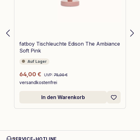
fatboy Tischleuchte Edison The Ambiance
Soft Pink
Auf Lager
Auf Lager
Regulärer Preis:
Verkaufspreis:
64,00 €
UVP:
75,00 €
versandkostenfrei
In den Warenkorb
SERVICE-HOTLINE