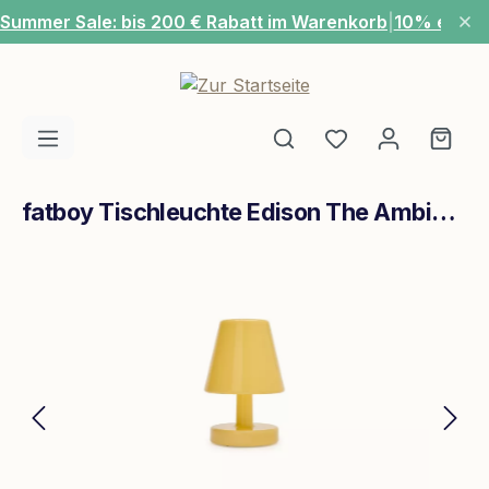
Summer Sale: bis 200 € Rabatt im Warenkorb
|
10% extra
Zum Hauptinhalt springen
Du hast 0 Produ
Ware
fatboy Tischleuchte Edison The Ambiance Pale Yellow
Bildergalerie überspringen