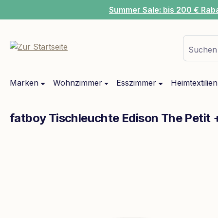
Summer Sale: bis 200 € Rab
m Hauptinhalt springen
Zur Suche springen
Zur Hauptnavigation springen
Suchen 
Marken
Wohnzimmer
Esszimmer
Heimtextilien
fatboy Tischleuchte Edison The Petit 
Bildergalerie überspringen