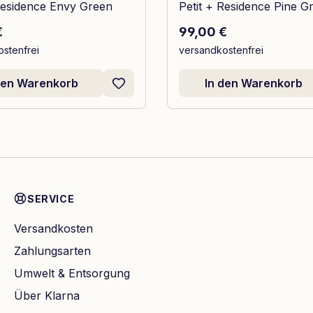
Residence Envy Green
Petit + Residence Pine G
r Preis:
Regulärer Preis:
€
99,00 €
stenfrei
versandkostenfrei
den Warenkorb
In den Warenkorb
SERVICE
Versandkosten
Zahlungsarten
Umwelt & Entsorgung
Über Klarna