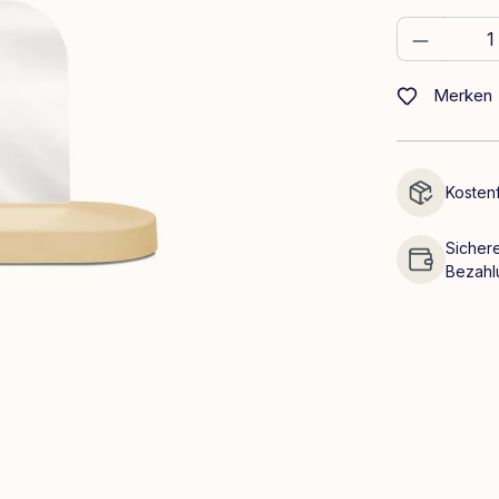
Produkt
Merken
Kostenf
Sichere
Bezahl