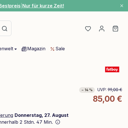
Bestpreis
|
Nur für kurze Zeit!
Du hast 0 Produ
Ware
enwelt
Magazin
Sale
UVP:
99,00 €
− 14 %
85,00 €
ferung
Donnerstag, 27. August
innerhalb
2 Stdn. 47 Min.