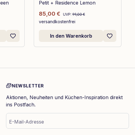
reen
Petit + Residence Lemon
Regulärer Preis:
Verkaufspreis:
85,00 €
UVP:
99,00 €
versandkostenfrei
In den Warenkorb
NEWSLETTER
Aktionen, Neuheiten und Küchen-Inspiration direkt
ins Postfach.
E-Mail-Adresse