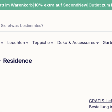
att im Warenkorb
|
10% extra auf SecondNew
|
Outlet zum 
Sie etwas bestimmtes?
Leuchten
Teppiche
Deko & Accessoires
Gart
+ Residence
GRATIS Lie
Bestellung 