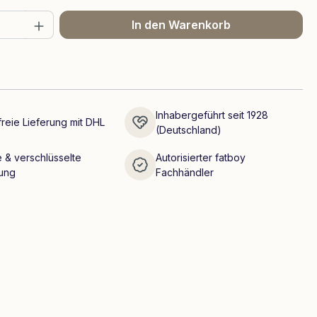
 Anzahl: Gib den gewünschten Wert ein 
In den Warenkorb
Inhabergeführt seit 1928
reie Lieferung mit DHL
(Deutschland)
 & verschlüsselte
Autorisierter fatboy
ung
Fachhändler