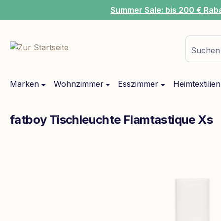
Summer Sale: bis 200 € Rab
m Hauptinhalt springen
Zur Suche springen
Zur Hauptnavigation springen
Suchen 
Marken
Wohnzimmer
Esszimmer
Heimtextilien
fatboy Tischleuchte Flamtastique Xs
Bildergalerie überspringen