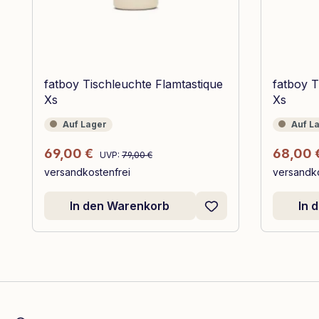
fatboy Tischleuchte Flamtastique
fatboy T
Xs
Xs
Auf Lager
Auf Lage
Auf Lager
Auf L
Regulärer Preis:
Verkaufspreis:
Verkauf
69,00 €
68,00 
UVP:
79,00 €
versandkostenfrei
versandko
In den Warenkorb
In 