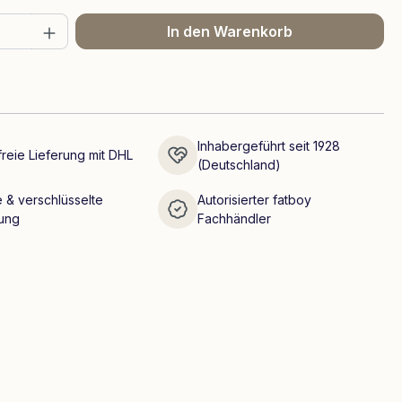
 Anzahl: Gib den gewünschten Wert ein 
In den Warenkorb
Inhabergeführt seit 1928
reie Lieferung mit DHL
(Deutschland)
 & verschlüsselte
Autorisierter fatboy
ung
Fachhändler