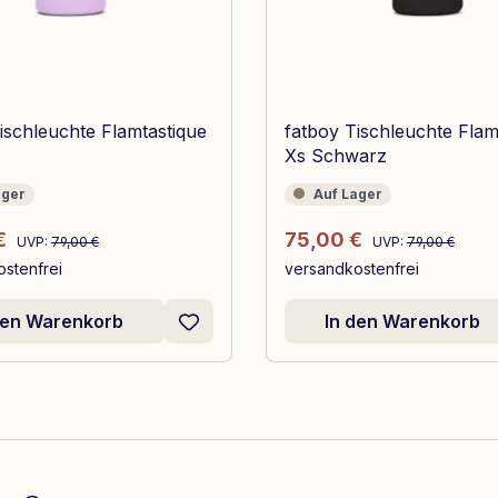
ischleuchte Flamtastique
fatboy Tischleuchte Flam
Xs Schwarz
r
Auf Lager
ager
Auf Lager
Regulärer Preis:
Regulärer Preis:
spreis:
Verkaufspreis:
€
75,00 €
UVP:
79,00 €
UVP:
79,00 €
stenfrei
versandkostenfrei
den Warenkorb
In den Warenkorb