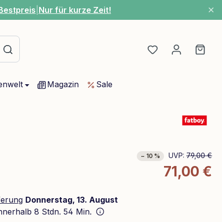
Bestpreis
|
Nur für kurze Zeit!
Du hast 0 Produ
Ware
enwelt
Magazin
Sale
UVP:
79,00 €
− 10 %
71,00 €
ferung
Donnerstag, 13. August
innerhalb
8 Stdn. 54 Min.