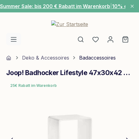
Summer Sale: bis 200 € Rabatt im Warenkorb
|
10% extra
Zum Hauptinhalt springen
Du hast 0 Produ
Ware
Home
Deko & Accessoires
Badaccessoires
Joop! Badhocker Lifestyle 47x30x42 cm Weiß
25€ Rabatt im Warenkorb
Bildergalerie überspringen