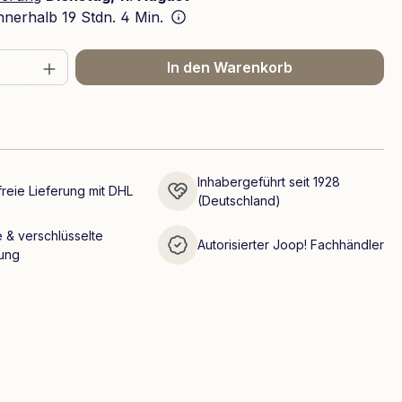
innerhalb
19 Stdn. 4 Min.
 Anzahl: Gib den gewünschten Wert ein 
In den Warenkorb
Inhabergeführt seit 1928
reie Lieferung mit DHL
(Deutschland)
 & verschlüsselte
Autorisierter Joop! Fachhändler
ung