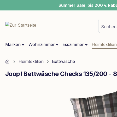
Summer Sale: bis 200 € Rab
m Hauptinhalt springen
Zur Suche springen
Zur Hauptnavigation springen
Suchen 
Marken
Wohnzimmer
Esszimmer
Heimtextilien
Home
Heimtextilien
Bettwäsche
Joop! Bettwäsche Checks 135/200 - 
Bildergalerie überspringen