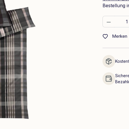
Bestellung 
Produkt
Merken
Kostenf
Sichere
Bezahl