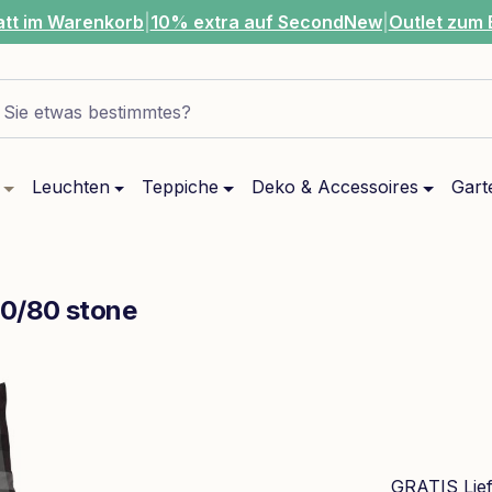
att im Warenkorb
|
10% extra auf SecondNew
|
Outlet zum 
Sie etwas bestimmtes?
Leuchten
Teppiche
Deko & Accessoires
Gart
80/80 stone
GRATIS Lie