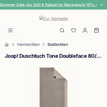
Summer Sale: bis 200 € Rabatt im Warenkorb
|
10% extra
Zum Hauptinhalt springen
Du hast 0 Produ
Ware
Home
Heimtextilien
Badtextilien
Joop! Duschtuch Tone Doubleface 80/150 Platin
Bildergalerie überspringen