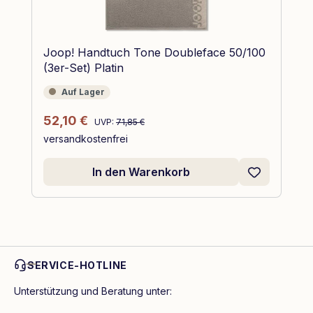
Joop! Handtuch Tone Doubleface 50/100
(3er-Set) Platin
Auf Lager
Auf Lager
Regulärer Preis:
Verkaufspreis:
52,10 €
UVP:
71,85 €
versandkostenfrei
In den Warenkorb
SERVICE-HOTLINE
Unterstützung und Beratung unter: