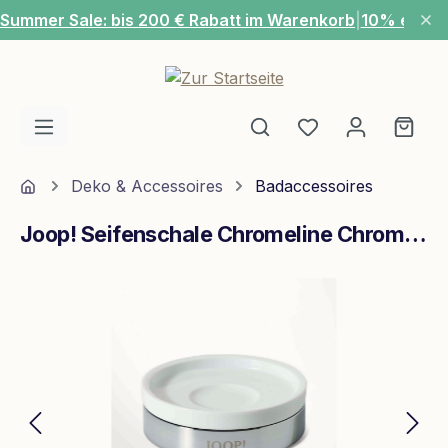
Summer Sale: bis 200 € Rabatt im Warenkorb
|
10% extra
Zum Hauptinhalt springen
Du hast 0 Produ
Ware
Home
Deko & Accessoires
Badaccessoires
Joop! Seifenschale Chromeline Chrom Weiß
Bildergalerie überspringen