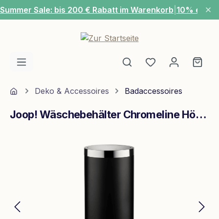
Summer Sale: bis 200 € Rabatt im Warenkorb
|
10% extra
Zum Hauptinhalt springen
Du hast 0 Produ
Ware
Home
Deko & Accessoires
Badaccessoires
Joop! Wäschebehälter Chromeline Höhe 35 cm Chrom Schwarz
Bildergalerie überspringen