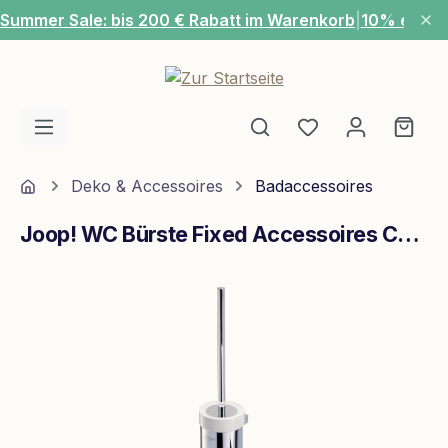
Summer Sale: bis 200 € Rabatt im Warenkorb
|
10% extra
Zum Hauptinhalt springen
Du hast 0 Produ
Ware
Home
Deko & Accessoires
Badaccessoires
Joop! WC Bürste Fixed Accessoires Chrom
Bildergalerie überspringen