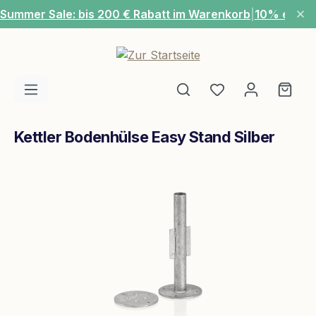
Summer Sale: bis 200 € Rabatt im Warenkorb
|
10% extra
Zum Hauptinhalt springen
Du hast 0 Produ
Ware
Kettler Bodenhülse Easy Stand Silber
Bildergalerie überspringen