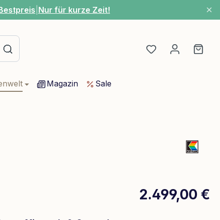
Bestpreis
|
Nur für kurze Zeit!
Du hast 0 Produ
Ware
enwelt
Magazin
Sale
2.499,00 €