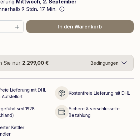
ferung
Mittwoch, 2. September
innerhalb
9 Stdn. 17 Min.
 Anzahl: Gib den gewünschten Wert ein 
In den Warenkorb
n Sie nur
2.299,00 €
Bedingungen
reie Lieferung mit DHL
Kostenfreie Lieferung mit DHL
 Aufstellort
geführt seit 1928
Sichere & verschlüsselte
chland)
Bezahlung
erter Kettler
ndler