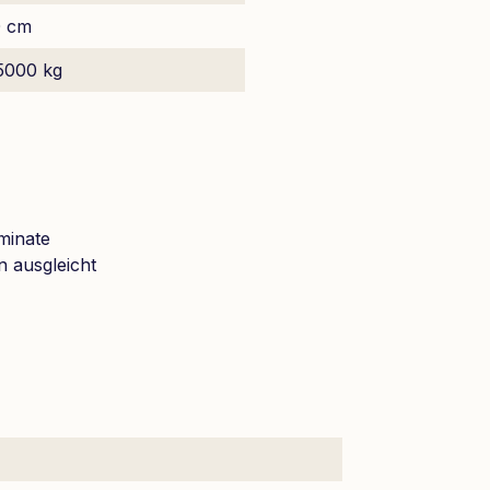
0 cm
5000 kg
minate
n ausgleicht