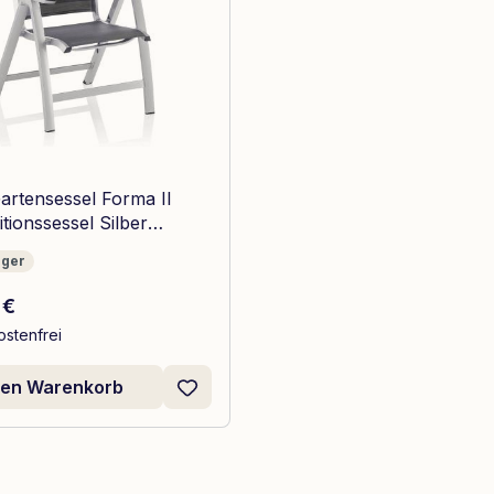
Gartensessel Forma II
itionssessel Silber
r
ager
r Preis:
 €
stenfrei
den Warenkorb