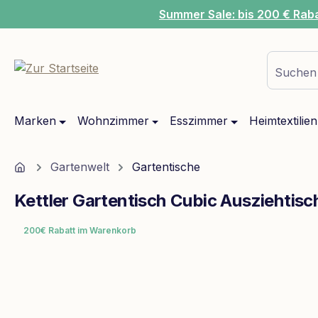
Summer Sale: bis 200 € Rab
m Hauptinhalt springen
Zur Suche springen
Zur Hauptnavigation springen
Suchen 
Marken
Wohnzimmer
Esszimmer
Heimtextilien
Home
Gartenwelt
Gartentische
Kettler Gartentisch Cubic Ausziehtisc
200€ Rabatt im Warenkorb
Bildergalerie überspringen