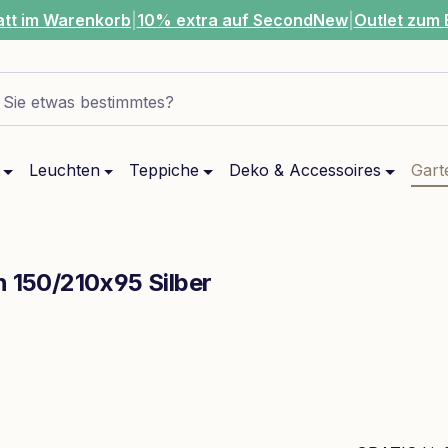
att im Warenkorb
|
10% extra auf SecondNew
|
Outlet zum 
Sie etwas bestimmtes?
Leuchten
Teppiche
Deko & Accessoires
Gart
h 150/210x95 Silber