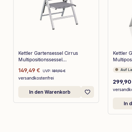
Kettler Gartensessel Cirrus
Kettler 
Multipositionssessel
Multipos
Silber/Anthrazit-Grau
Graphit
Regulärer Preis:
Verkaufspreis:
149,49 €
Auf Lage
Auf L
UVP:
189,90 €
versandkostenfrei
Reguläre
299,90
versandko
In den Warenkorb
In 