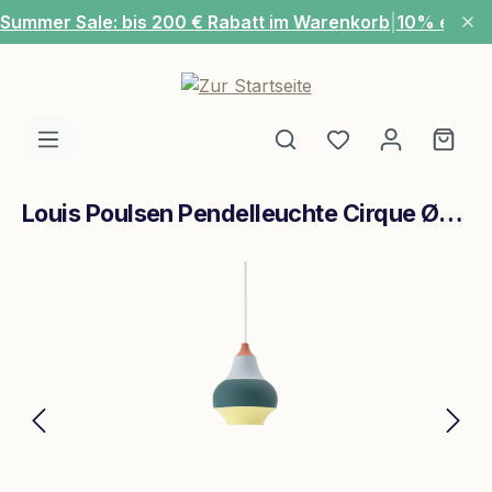
Summer Sale: bis 200 € Rabatt im Warenkorb
|
10% extra
Zum Hauptinhalt springen
Du hast 0 Produ
Ware
Louis Poulsen Pendelleuchte Cirque Ø150 Rot
Bildergalerie überspringen