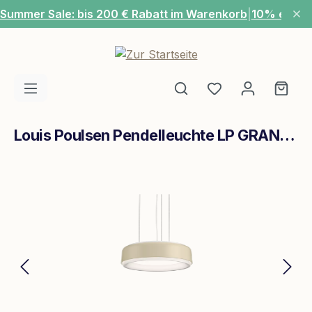
Summer Sale: bis 200 € Rabatt im Warenkorb
|
10% extra
Zum Hauptinhalt springen
Du hast 0 Produ
Ware
Louis Poulsen Pendelleuchte LP GRAND SUSP Ø320
Bildergalerie überspringen