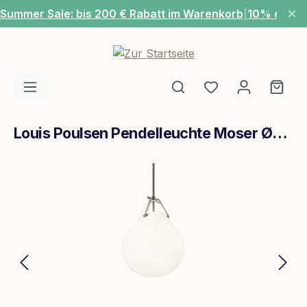
Summer Sale: bis 200 € Rabatt im Warenkorb
|
10% extra
Zum Hauptinhalt springen
Du hast 0 Produ
Ware
Louis Poulsen Pendelleuchte Moser Ø205 Opalglas Weiß Matt
Bildergalerie überspringen