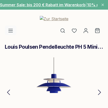
Summer Sale: bis 200 € Rabatt im Warenkorb
|
10% extra
Zum Hauptinhalt springen
Du hast 0 Produ
Ware
Louis Poulsen Pendelleuchte PH 5 Mini Monochrom Blau
Bildergalerie überspringen