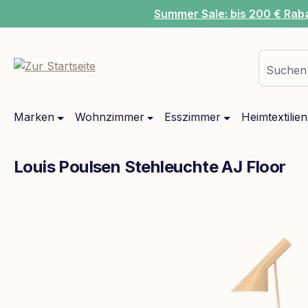
Summer Sale: bis 200 € Rab
m Hauptinhalt springen
Zur Suche springen
Zur Hauptnavigation springen
Suchen 
Marken
Wohnzimmer
Esszimmer
Heimtextilien
Louis Poulsen Stehleuchte AJ Floor
Bildergalerie überspringen