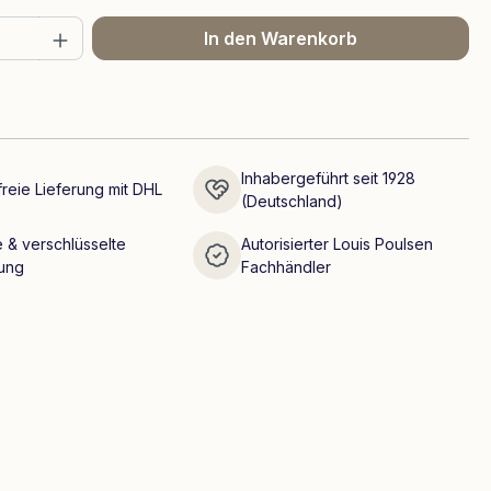
 Anzahl: Gib den gewünschten Wert ein 
In den Warenkorb
Inhabergeführt seit 1928
reie Lieferung mit DHL
(Deutschland)
 & verschlüsselte
Autorisierter Louis Poulsen
ung
Fachhändler