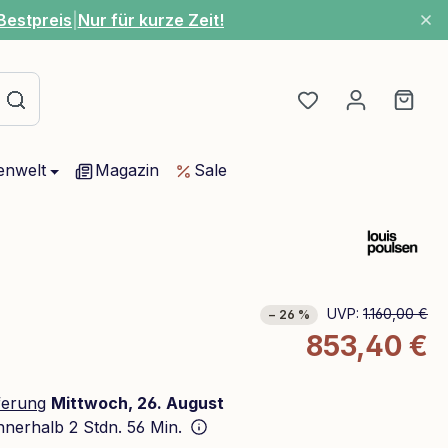
Bestpreis
|
Nur für kurze Zeit!
Du hast 0 Produ
Ware
enwelt
Magazin
Sale
UVP:
1.160,00 €
− 26 %
853,40 €
ferung
Mittwoch, 26. August
innerhalb
2 Stdn. 56 Min.