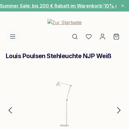
Summer Sale: bis 200 € Rabatt im Warenkorb
|
10% extra
Zum Hauptinhalt springen
Du hast 0 Produ
Ware
Louis Poulsen Stehleuchte NJP Weiß
Bildergalerie überspringen