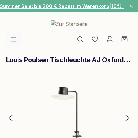
Summer Sale: bis 200 € Rabatt im Warenkorb
|
10% extra
Zum Hauptinhalt springen
Du hast 0 Produ
Ware
Louis Poulsen Tischleuchte AJ Oxford 410 Table Glass shade Opal
Bildergalerie überspringen