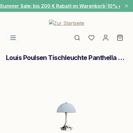
Summer Sale: bis 200 € Rabatt im Warenkorb
|
10% extra
Zum Hauptinhalt springen
Du hast 0 Produ
Ware
Louis Poulsen Tischleuchte Panthella Portable V2 Acryl Opal Grau
Bildergalerie überspringen