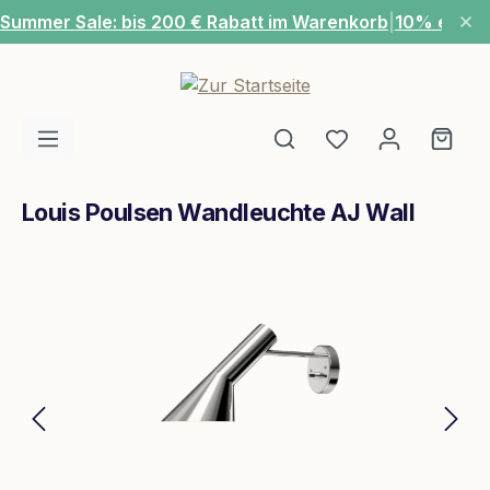
Summer Sale: bis 200 € Rabatt im Warenkorb
|
10% extra
Zum Hauptinhalt springen
Du hast 0 Produ
Ware
Louis Poulsen Wandleuchte AJ Wall
Bildergalerie überspringen