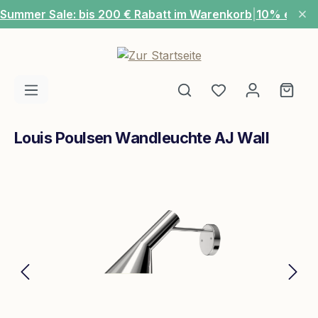
Summer Sale: bis 200 € Rabatt im Warenkorb
|
10% extra
Zum Hauptinhalt springen
Du hast 0 Produ
Ware
Louis Poulsen Wandleuchte AJ Wall
Bildergalerie überspringen