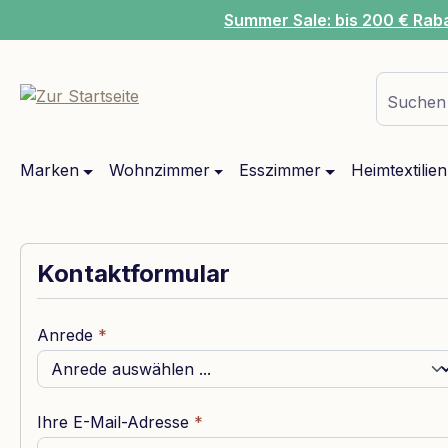
Summer Sale: bis 200 € Rab
m Hauptinhalt springen
Zur Suche springen
Zur Hauptnavigation springen
Suchen 
Marken
Wohnzimmer
Esszimmer
Heimtextilien
Kontaktformular
Anrede
*
Ihre E-Mail-Adresse
*