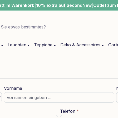
att im Warenkorb
|
10% extra auf SecondNew
|
Outlet zum 
Sie etwas bestimmtes?
Leuchten
Teppiche
Deko & Accessoires
Gart
Vorname
Telefon
*