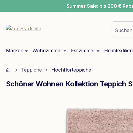
Summer Sale: bis 200 € Rab
m Hauptinhalt springen
Zur Suche springen
Zur Hauptnavigation springen
Suchen 
Marken
Wohnzimmer
Esszimmer
Heimtextilien
Home
Teppiche
Hochflorteppiche
Schöner Wohnen Kollektion Teppich 
Bildergalerie überspringen