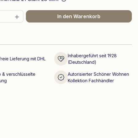
 Anzahl: Gib den gewünschten Wert ein 
In den Warenkorb
Inhabergeführt seit 1928
reie Lieferung mit DHL
(Deutschland)
 & verschlüsselte
Autorisierter Schöner Wohnen
ung
Kollektion Fachhändler