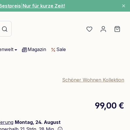
Bestpreis
|
Nur für kurze Zeit!
Du hast 0 Produ
Ware
enwelt
Magazin
Sale
Schöner Wohnen Kollektion
99,00 €
ferung
Montag, 24. August
innerhalb
21 Stdn. 28 Min.