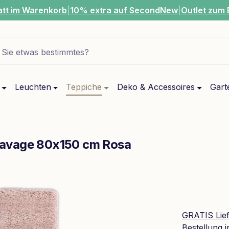
att im Warenkorb
|
10% extra auf SecondNew
|
Outlet zum 
Sie etwas bestimmtes?
Leuchten
Teppiche
Deko & Accessoires
Gart
Savage 80x150 cm Rosa
GRATIS Lie
Bestellung 