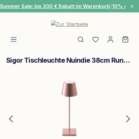
Summer Sale: bis 200 € Rabatt im Warenkorb
|
10% extra
Zum Hauptinhalt springen
Du hast 0 Produ
Ware
Sigor Tischleuchte Nuindie 38cm Rund Rosegold
Bildergalerie überspringen