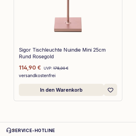
Sigor Tischleuchte Nuindie Mini 25cm
Rund Rosegold
Regulärer Preis:
Verkaufspreis:
114,90 €
UVP:
178,00 €
versandkostenfrei
In den Warenkorb
SERVICE-HOTLINE